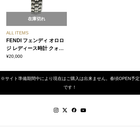
在庫切れ
ALL ITEMS
FENDI フェンディ オロロ
ジ レディース時計 クォー
ツ SS 文字盤ブルー
¥
20,000
※サイト準備期間中により現在はご購入は出来ません。春頃OPEN予定
です！