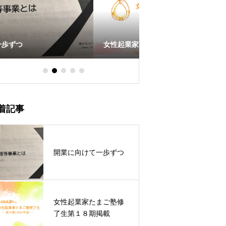
女性起業家たまご塾修了生第１８期掲載
起業仲間のフラワーア
着記事
開業に向けて一歩ずつ
女性起業家たまご塾修
了生第１８期掲載