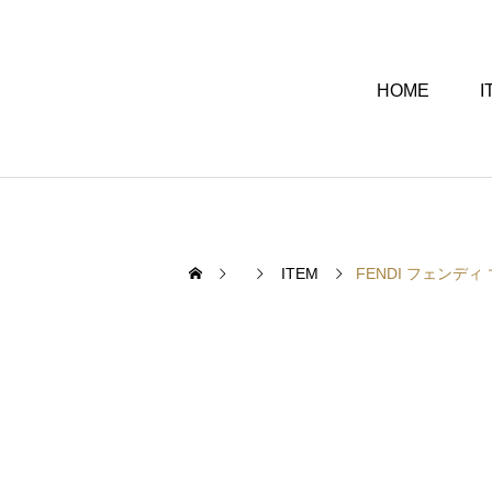
HOME
I
ITEM
FENDI フェン